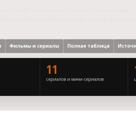
вигатор по экранным работам: главные роли,
тальные появления, озвучка, редкие форматы
ы
Фильмы и сериалы
Полная таблица
Источ
11
сериалов и мини-сериалов