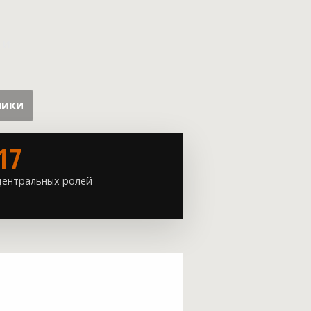
 и
ники
17
центральных ролей