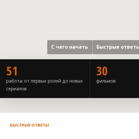
Не просто фильмография, а на
сериалы, телефильмы, докумен
проверенные источники.
С чего начать
Быстрые ответ
51
30
работа: от первых ролей до новых
фильмов
сериалов
БЫСТРЫЕ ОТВЕТЫ