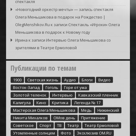
спектакля
«Новогодний оркестр мечты» — запись спектакля
Олега Меньшикова в подарок на Рождество |
OlegMenshikov.Ru
к записи
Спектакль «Игроки» Олега
Меньшикова в подарок к Новому году
Ирина
к записи
Интервью Олега Меньшикова со
зрителями в Театре Ермоловой
Публикации по темам
1900
Cветская жизнь
Аудио
Блоги
Видео
Восток-Запад
Гоголь
Горе от ума
Золотой теленок
Интервью
Кавказский пленник
Калигула
Кино
Критика
Легенда № 17
Мастерская Олега Меньшикова
Медь
Нижинский
Никита Михалков
ОМов день
Притяжение
Советское
Спорт
ТВ
Театр
Театр Ермоловой
Утомленные солнцем
Фото
Эксклюзив ОМ.RU