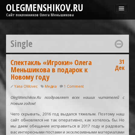
OLEGMENSHIKOV.RU
Сайт поклонников Олега Меньшикова
Новости
Афиша
Single
Гастроли
Медиа
ОМГ
Спектакль «Игроки» Олега
31
Дек
Меньшикова в подарок к
Фильмы
Новому году
Yana OMovec
Медиа
1 Comment
OlegMenshikov.Ru поздравляет всех наших читателей с
Новым годом!
Чего скрывать, 2016 год выдался тяжелым. Поэтому наш
сайт обновлялся не так оперативно, как хотелось бы. Но
мы даем обещание исправиться в 2017 году и радовать
вас интересными постами и эксклюзивными материалами