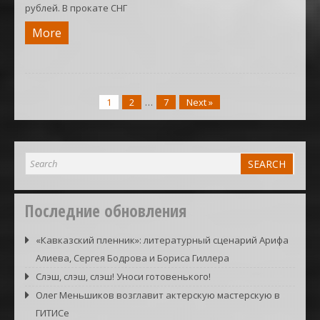
рублей. В прокате СНГ
More
1
2
…
7
Next »
Последние обновления
«Кавказский пленник»: литературный сценарий Арифа
Алиева, Сергея Бодрова и Бориса Гиллера
Слэш, слэш, слэш! Уноси готовенького!
Олег Меньшиков возглавит актерскую мастерскую в
ГИТИСе