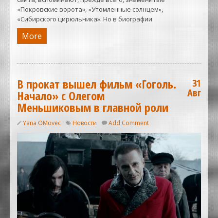
«Покровские ворота», «Утомленные солнцем»,
«Сибирского цирюльника». Но в биографии
More
В прокат вышел фильм «Гоголь.
31
Авг
Начало» с Олегом
Меньшиковым в главной роли
Yana OMovec
Новости
Add Comment