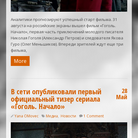
Аналитики прогнозируют успешный старт фильма. 31
августа на российские экраны вышел фильм «Гоголь.
Начало», первая часть приключений молодого писателя
Николая Гоголя (Александр Петров) и следователя Якова
Гуро (Олег Меньшиков). Впереди зрителей ждут еще три
фильма,
More
В сети опубликовали первый
28
Май
официальный тизер сериала
«Гоголь. Начало»
Yana OMovec
Медиа
,
Новости
1 Comment