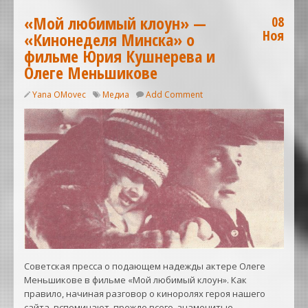
«Мой любимый клоун» —
08
Ноя
«Кинонеделя Минска» о
фильме Юрия Кушнерева и
Олеге Меньшикове
Yana OMovec
Медиа
Add Comment
Советская пресса о подающем надежды актере Олеге
Меньшикове в фильме «Мой любимый клоун». Как
правило, начиная разговор о киноролях героя нашего
сайта, вспоминают, прежде всего, знаменитые