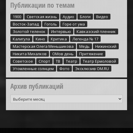
Публикации по темам
1900
Cветская жизнь
Аудио
Блоги
Видео
Восток-Запад
Гоголь
Горе от ума
Золотой теленок
Интервью
Кавказский пленник
Калигула
Кино
Критика
Легенда № 17
Мастерская Олега Меньшикова
Медь
Нижинский
Никита Михалков
ОМов день
Притяжение
Советское
Спорт
ТВ
Театр
Театр Ермоловой
Утомленные солнцем
Фото
Эксклюзив ОМ.RU
Архив публикаций
Архив
публикаций