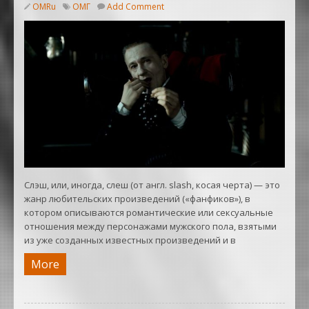
OMRu
ОМГ
Add Comment
Слэш, или, иногда, слеш (от англ. slash, косая черта) — это
жанр любительских произведений («фанфиков»), в
котором описываются романтические или сексуальные
отношения между персонажами мужского пола, взятыми
из уже созданных известных произведений и в
More