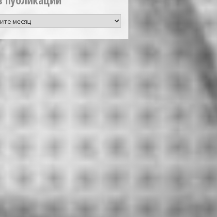
в публикаций
аций