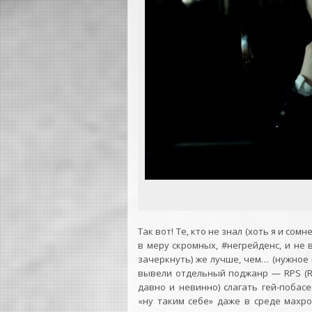
Так вот! Те, кто не знал (хоть я и сом
в меру скромных, #негрейденс, и не
зачеркнуть) же лучше, чем… (нужное 
вывели отдельный поджанр — RPS (Rea
давно и невинно) слагать гей-поба
«ну таким себе» даже в среде махр