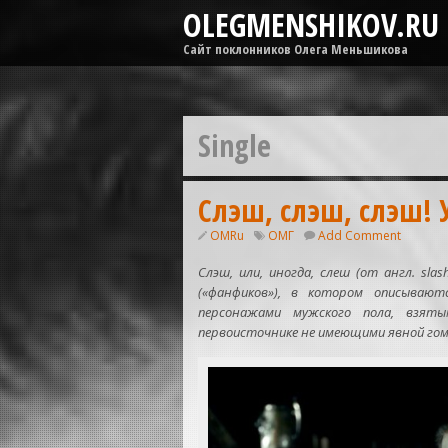
OLEGMENSHIKOV.RU
Сайт поклонников Олега Меньшикова
Single
Слэш, слэш, слэш! 
OMRu
ОМГ
Add Comment
Слэш, или, иногда, слеш (от англ. sl
(«фанфиков»), в котором описывают
персонажами мужского пола, взят
первоисточнике не имеющими явной гом