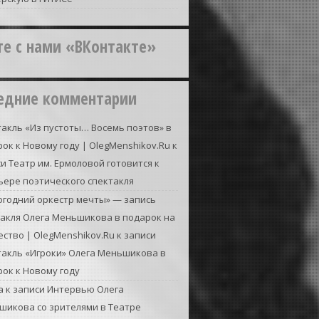
те с нами «ВКонтакте»
едние комментарии
акль «Из пустоты… Восемь поэтов» в
ок к Новому году | OlegMenshikov.Ru
к
си
Театр им. Ермоловой готовится к
ьере поэтического спектакля
огодний оркестр мечты» — запись
такля Олега Меньшикова в подарок на
ство | OlegMenshikov.Ru
к записи
такль «Игроки» Олега Меньшикова в
ок к Новому году
а
к записи
Интервью Олега
шикова со зрителями в Театре