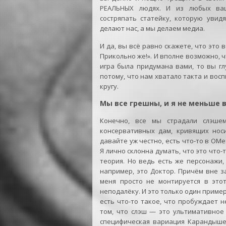
РЕАЛЬНЫХ людях. И из любых ваш
состряпать статейку, которую увид
делают нас, а мы делаем медиа.
И да, вы всё равно скажете, что это 
Прикольно же!». И вполне возможно, чт
игра была придумана вами, то вы гл
потому, что нам хватало такта и вос
кругу.
Мы все грешны, и я не меньше 
Конечно, все мы страдали слэшем
консервативных дам, кривящих нос
давайте уж честно, есть что-то в ОМ
Я лично склонна думать, что это что-т
теория. Но ведь есть же персонажи,
например, это Доктор. Причём вне з
меня просто не монтируется в это
неподалёку. И это только один пример
есть что-то такое, что пробуждает 
том, что слэш — это ультимативное
специфическая вариация Карандышев