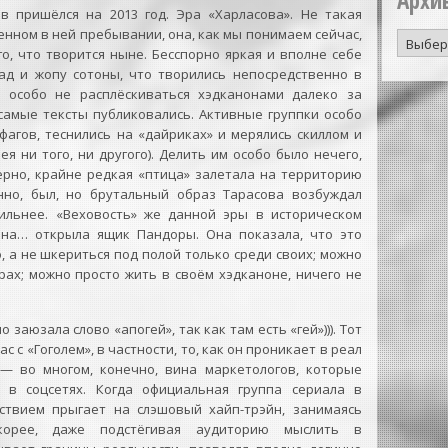
Архи
 пришёлся на 2013 год. Эра «Харласова». Не такая
венном в ней пребывании, она, как мы понимаем сейчас,
Архив
о, что творится ныне. Бесспорно яркая и вполне себе
публик
 ад и жопу сотоны, что творились непосредственно в
сь особо не расплёскиваться хэдканонами далеко за
 самые тексты публиковались. Активные группки особо
агов, теснились на «дайриках» и мерялись скиллом и
ея ни того, ни другого). Делить им особо было нечего,
терно, крайне редкая «птица» залетала на территорию
енно, был, но брутальный образ Тарасова возбуждал
ильнее. «Веховость» же данной эры в историческом
она… открыла ящик Пандоры. Она показала, что это
 а не шкериться под полой только среди своих; можно
рах; можно просто жить в своём хэдканоне, ничего не
о заюзала слово «апогей», так как там есть «гей»))). Тот
 с «Гоголем», в частности, то, как он проникает в реал
— во многом, конечно, вина маркетологов, которые
 в соцсетях. Когда официальная группа сериала в
ствием прыгает на слэшовый хайп-трэйн, занимаясь
скорее, даже подстёгивая аудиторию мыслить в