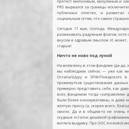
протест милоновым, мизулиным и зако
PRS вырвался за границы исключите
публичных сплетен, и разметал 
социальным сетям, что самое страшно
Сегодня 17 мая, господа. Междунар
размахивать радужным флагом, хотя о
вкусом и здравым смыслом. И, может,
старые!
Ничто не ново под луной
На моём веку в этом фандоме (да-да, э
мы наблюдаем сейчас — уже как ми
Остапа/Шуру и ЭПФ/Пожарского в 
промежутков существования данных 
примерно представить себе, как давн
всех, фандомом тогда «заправляли» д
были более консервативны, и даже н
жёлтую прессу (а, скорее всего, благ
смогло. Да и в общем-то не очень 
скудные остатки дешёвой графомании
могли в выдумку. Про ООС я и вовсе мо