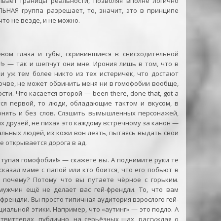
вает границы реальности, позволяя вполне логично
ЬНАЯ группа разрешает, то, значит, это в принципе
то не везде, и не можно.
вом глаза и губы, скривившиеся в снисходительной
!» — так и шепчут они мне. Ирония лишь в том, что в
и уж тем более никто из тех истеричек, что достают
очве, не может обвинить меня ни в гомофобии вообще,
ти. Что касается второй — been there, done that, got a
асается первой, то люди, обладающие тактом и вкусом, в
онять и без слов. Слэшить вымышленных персонажей,
их друзей, не пихая это каждому встречному за канон —
льных людей, из кожи вон лезть, пытаясь выдать свои
е открывается дорога в ад.
 тупая гомофобия!» — скажете вы. А поднимите руки те
 сказал маме с папой или кто боится, что его побьют в
 почему? Потому что вы путаете чёрное с горьким.
ужчин ещё не делает вас гей-френдли. То, что вам
й-френдли. Вы просто типичная аудитория взрослого гей-
циальной этики. Например, что «аутинг» — это подло. А
твиттерах, публично, на серьёзных щах, рассуждая о