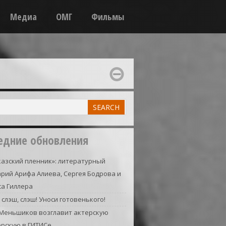
Медиа
ОМГ
Фильмы
едние обновления
азский пленник»: литературный
рий Арифа Алиева, Сергея Бодрова и
а Гиллера
 слэш, слэш! Уноси готовенького!
 Меньшиков возглавит актерскую
ерскую в ГИТИСе