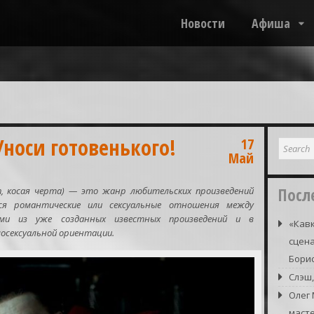
Новости
Афиша
Уноси готовенького!
17
Май
Посл
ash, косая черта) — это жанр любительских произведений
ся романтические или сексуальные отношения между
ыми из уже созданных известных произведений и в
«Кавк
осексуальной ориентации.
сцена
Борис
Слэш,
Олег
маст