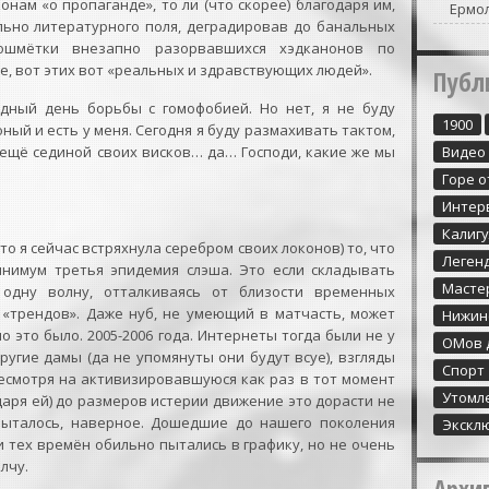
нам «о пропаганде», то ли (что скорее) благодаря им,
Ермо
льно литературного поля, деградировав до банальных
ошмётки внезапно разорвавшихся хэдканонов по
е, вот этих вот «реальных и здравствующих людей».
Публ
одный день борьбы с гомофобией. Но нет, я не буду
1900
ный и есть у меня. Сегодня я буду размахивать тактом,
 ещё сединой своих висков… да… Господи, какие же мы
Видео
Горе о
Интер
Калиг
то я сейчас встряхнула серебром своих локонов) то, что
Леген
нимум третья эпидемия слэша. Это если складывать
Масте
одну волну, отталкиваясь от близости временных
«трендов». Даже нуб, не умеющий в матчасть, может
Нижин
о это было. 2005-2006 года. Интернеты тогда были не у
ОМов 
ругие дамы (да не упомянуты они будут всуе), взгляды
Спорт
есмотря на активизировавшуюся как раз в тот момент
Утомл
одаря ей) до размеров истерии движение это дорасти не
пыталось, наверное. Дошедшие до нашего поколения
Экскл
 тех времён обильно пытались в графику, но не очень
лчу.