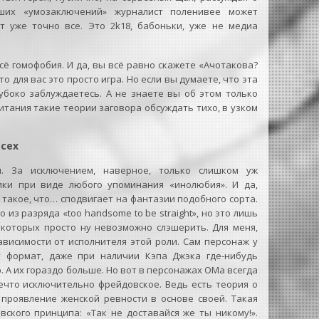
их «умозаключений» журналист поленивее может
ят уже точно все. Это 2k18, бабоньки, уже не медиа
всё гомофобия. И да, вы всё равно скажете «Ачотакова?
о для вас это просто игра. Но если вы думаете, что эта
убоко заблуждаетесь. А не знаете вы об этом только
питания такие теории заговора обсуждать тихо, в узком
всех
. За исключением, наверное, только слишком уж
ики при виде любого упоминания «инолюбия». И да,
е такое, что… сподвигает на фантазии подобного сорта.
о из разряда «too handsome to be straight», но это лишь
 которых просто ну невозможно слэшерить. Для меня,
ависимости от исполнителя этой роли. Сам персонаж у
т формат, даже при наличии Кэпа Джэка где-нибудь
. А их гораздо больше. Но вот в персонажах ОМа всегда
нечто исключительно фрейдовское. Ведь есть теория о
 проявление женской ревности в основе своей. Такая
ского принципа: «Так не доставайся же ты никому!».