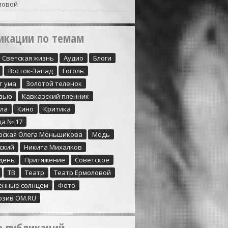
ловой
икации по темам
Cветская жизнь
Аудио
Блоги
Восток-Запад
Гоголь
т ума
Золотой теленок
вью
Кавказский пленник
ула
Кино
Критика
да № 17
рская Олега Меньшикова
Медь
ский
Никита Михалков
день
Притяжение
Советское
ТВ
Театр
Театр Ермоловой
енные солнцем
Фото
юзив ОМ.RU