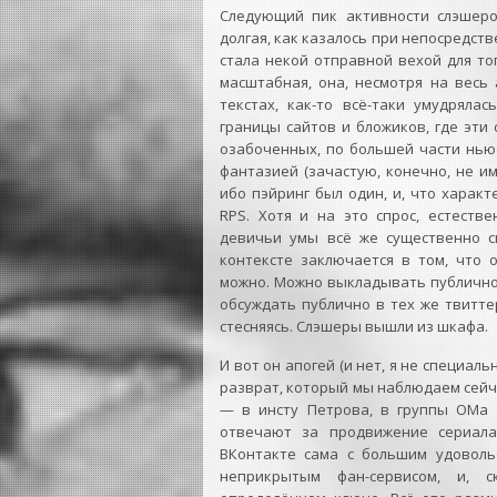
Следующий пик активности слэшеров
долгая, как казалось при непосредст
стала некой отправной вехой для тог
масштабная, она, несмотря на весь
текстах, как-то всё-таки умудряла
границы сайтов и бложиков, где эти
озабоченных, по большей части ньюф
фантазией (зачастую, конечно, не им
ибо пэйринг был один, и, что харак
RPS. Хотя и на это спрос, естеств
девичьи умы всё же существенно с
контексте заключается в том, что 
можно. Можно выкладывать публично,
обсуждать публично в тех же твитте
стесняясь. Слэшеры вышли из шкафа.
И вот он апогей (и нет, я не специальн
разврат, который мы наблюдаем сейчас
— в инсту Петрова, в группы ОМа 
отвечают за продвижение сериала
ВКонтакте сама с большим удоволь
неприкрытым фан-сервисом, и, 