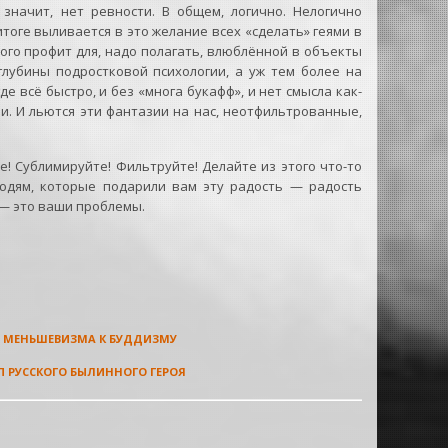
начит, нет ревности. В общем, логично. Нелогично
итоге выливается в это желание всех «сделать» геями в
того профит для, надо полагать, влюблённой в объекты
глубины подростковой психологии, а уж тем более на
де всё быстро, и без «многа букафф», и нет смысла как-
и. И льются эти фантазии на нас, неотфильтрованные,
е! Сублимируйте! Фильтруйте! Делайте из этого что-то
юдям, которые подарили вам эту радость — радость
 — это ваши проблемы.
Т МЕНЬШЕВИЗМА К БУДДИЗМУ
П РУССКОГО БЫЛИННОГО ГЕРОЯ