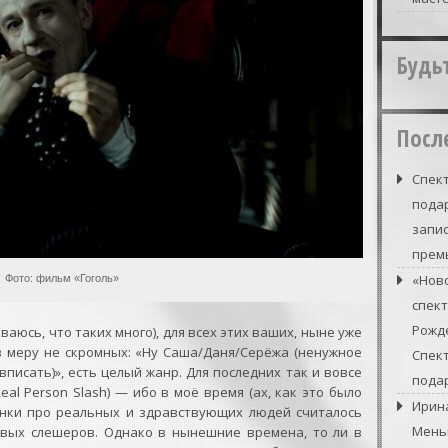
Будь
Посл
Спект
подар
запи
прем
«Нов
Фото: фильм «Гоголь»
спек
Рожде
неваюсь, что таких много), для всех этих ваших, ныне уже
 в меру не скромных: «Ну Саша/Даня/Серёжа (ненужное
Спек
вписать)», есть целый жанр. Для последних так и вовсе
подар
l Person Slash) — ибо в моё время (ах, как это было
Ирин
сенки про реальных и здравствующих людей считалось
Мень
овых слешеров. Однако в нынешние времена, то ли в