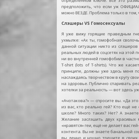
определённом ключе. Всё это размы
предположить, что если уж ОФИЦИАЛ
можно ВЕЗДЕ. Проблема только в том, ч
Слэшеры VS Гомосексуалы
Я уже вижу горящие праведным гне
ухмылке: «Ах ты, гомофобная сволочь
данной ситуации никто из слэшеров 
реальных людей в соцсетях на этой п
ни во внутренней гомофобии в частнос
T-shirt (lots of T-shirts). Что же к
принципе, должны уже здесь меня п
наслаждаясь творчеством в кругу сво
на здоровье. Публично спаривать реа
хотелки за реальность — вот здесь уж
«Ачотакова?» — спросите вы. «Да это
из вас, кто реально гей? Кто ещё не
школе? Много таких? Нет? А знаете
Желание заслэшить двух красивых м
«нравятся» геи, ещё не делает вас ге
контента. Вы не знаете банальной со
вы денно и нощно трещите в своих 