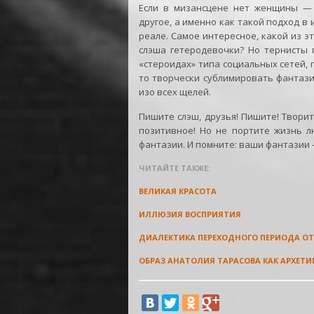
Если в мизансцене нет женщины — з
другое, а именно как такой подход в 
реале. Самое интересное, какой из э
слэша гетеродевочки? Но тернисты 
«стероидах» типа социальных сетей, г
то творчески сублимировать фантази
изо всех щелей.
Пишите слэш, друзья! Пишите! Творит
позитивное! Но не портите жизнь л
фантазии. И помните: ваши фантазии
ЧИТАЙТЕ ТАКЖЕ:
ВЕЛИКАЯ КРАСОТА
ИЛЛЮЗИЯ ВОСПРИЯТИЯ
ДИАЛЕКТИКА ПЕРЕХОДНОГО ПЕРИОДА О
ОБРАЗ АНАТОЛИЯ ТАРАСОВА КАК АРХЕТИ