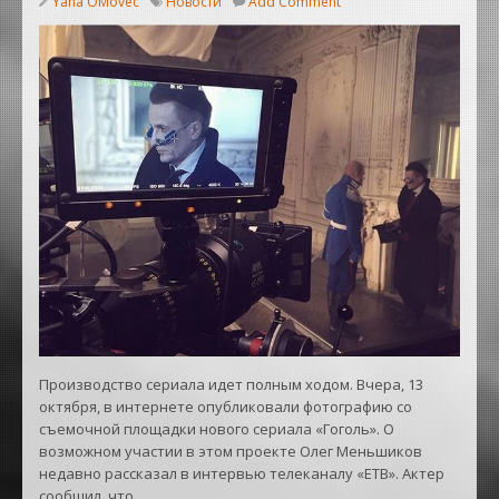
Yana OMovec
Новости
Add Comment
Производство сериала идет полным ходом. Вчера, 13
октября, в интернете опубликовали фотографию со
съемочной площадки нового сериала «Гоголь». О
возможном участии в этом проекте Олег Меньшиков
недавно рассказал в интервью телеканалу «ЕТВ». Актер
сообщил, что