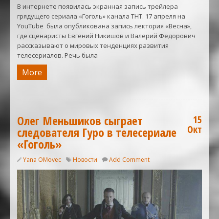
В интернете появилась экранная запись трейлера
грядущего сериала «Гоголь» канала ТНТ. 17 апреля на
YouTube была опубликована запись лектория «Весна»,
где сценаристы Евгений Никишов и Валерий Федорович
рассказывают о мировых тенденциях развития
телесериалов. Речь была
More
Олег Меньшиков сыграет
15
Окт
следователя Гуро в телесериале
«Гоголь»
Yana OMovec
Новости
Add Comment