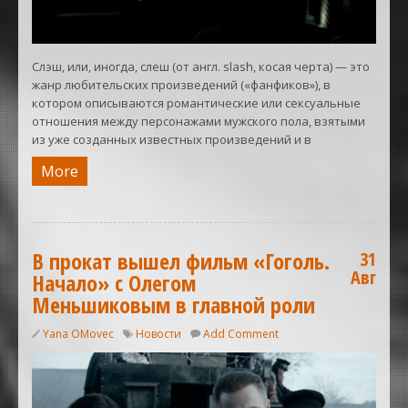
Слэш, или, иногда, слеш (от англ. slash, косая черта) — это
жанр любительских произведений («фанфиков»), в
котором описываются романтические или сексуальные
отношения между персонажами мужского пола, взятыми
из уже созданных известных произведений и в
More
В прокат вышел фильм «Гоголь.
31
Авг
Начало» с Олегом
Меньшиковым в главной роли
Yana OMovec
Новости
Add Comment