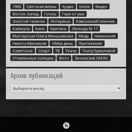
1900
Cветская жизнь
Аудио
Блоги
Видео
Восток-Запад
Гоголь
Горе от ума
Золотой теленок
Интервью
Кавказский пленник
Калигула
Кино
Критика
Легенда № 17
Мастерская Олега Меньшикова
Медь
Нижинский
Никита Михалков
ОМов день
Притяжение
Советское
Спорт
ТВ
Театр
Театр Ермоловой
Утомленные солнцем
Фото
Эксклюзив ОМ.RU
Архив публикаций
Архив
публикаций