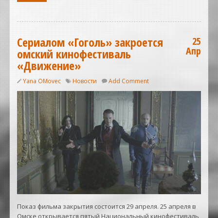
Сериалом «Гоголь» закроется
25
Апр
омский кинофестиваль
«Движение»
Yana OMovec
Новости
Add Comment
Показ фильма закрытия состоится 29 апреля. 25 апреля в
Омске открывается пятый Национальный кинофестиваль