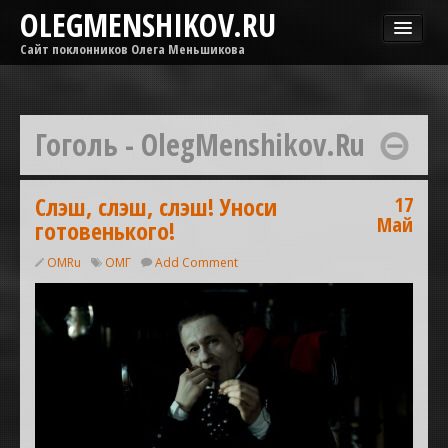
OLEGMENSHIKOV.RU
Сайт поклонников Олега Меньшикова
Новости
Афиша
Гоголь - OlegMenshikov.Ru
Гастроли
Медиа
ОМГ
Слэш, слэш, слэш! Уноси
17
Май
готовенького!
Фильмы
OMRu
ОМГ
Add Comment