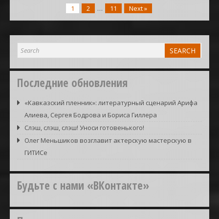
1
2
…
11
Next »
Последние обновления
«Кавказский пленник»: литературный сценарий Арифа
Алиева, Сергея Бодрова и Бориса Гиллера
Слэш, слэш, слэш! Уноси готовенького!
Олег Меньшиков возглавит актерскую мастерскую в
ГИТИСе
Будьте с нами «ВКонтакте»