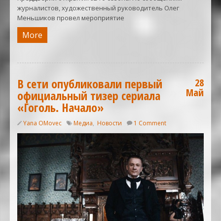
журналистов, художественный руководитель Олег
Меньшиков провел мероприятие
More
В сети опубликовали первый
28
Май
официальный тизер сериала
«Гоголь. Начало»
Yana OMovec
Медиа
,
Новости
1 Comment