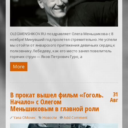
OLEGMENSHIKOV.RU поздравляет Олега Меньшикова с 8
ноября! Минувший год пролетел стремительно. Не успели
мы отойти от январского притяжения девичьих сердец к
полковнику Лебедеву, как его место занял повелитель
горячих струн — Яков Петрович Гуро, а
More
В прокат вышел фильм «Гоголь.
31
Авг
Начало» с Олегом
Меньшиковым в главной роли
Yana OMovec
Новости
Add Comment