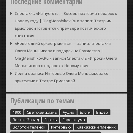
Последние комментарии
Спектакль «Из пустоты… Восемь поэтов» в подарок к
Новому году | OlegMenshikov.Ru
к записи
Театр им.
Ермоловой готовится к премьере поэтического
спектакля
«Новогодний оркестр мечты» — запись спектакля
Олега Меньшикова в подарок на Рождество |
OlegMenshikov.Ru
к записи
Спектакль «Игроки» Олега
Меньшикова в подарок к Новому году
Ирина
к записи
Интервью Олега Меньшикова со
зрителями в Театре Ермоловой
Публикации по темам
1900
Cветская жизнь
Аудио
Блоги
Видео
Восток-Запад
Гоголь
Горе от ума
Золотой теленок
Интервью
Кавказский пленник