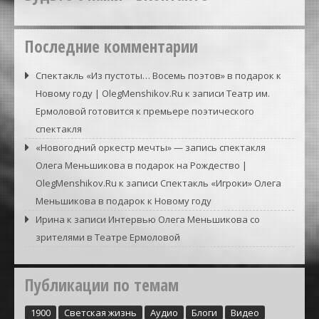
Последние комментарии
Спектакль «Из пустоты… Восемь поэтов» в подарок к
Новому году | OlegMenshikov.Ru
к записи
Театр им.
Ермоловой готовится к премьере поэтического
спектакля
«Новогодний оркестр мечты» — запись спектакля
Олега Меньшикова в подарок на Рождество |
OlegMenshikov.Ru
к записи
Спектакль «Игроки» Олега
Меньшикова в подарок к Новому году
Ирина
к записи
Интервью Олега Меньшикова со
зрителями в Театре Ермоловой
Публикации по темам
1900
Cветская жизнь
Аудио
Блоги
Видео