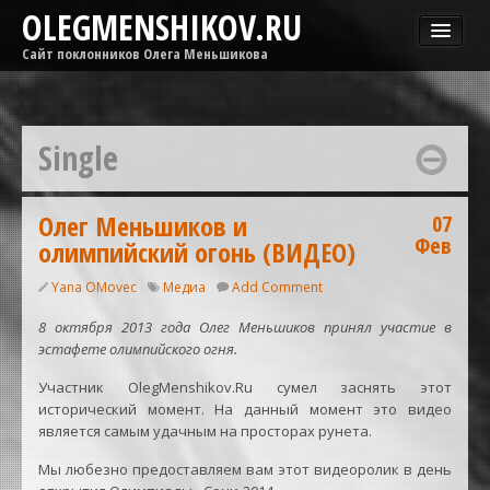
OLEGMENSHIKOV.RU
Сайт поклонников Олега Меньшикова
Новости
Афиша
Single
Гастроли
Медиа
ОМГ
Олег Меньшиков и
07
Фев
олимпийский огонь (ВИДЕО)
Фильмы
Yana OMovec
Медиа
Add Comment
8 октября 2013 года Олег Меньшиков принял участие в
эстафете олимпийского огня.
Участник OlegMenshikov.Ru сумел заснять этот
исторический момент. На данный момент это видео
является самым удачным на просторах рунета.
Мы любезно предоставляем вам этот видеоролик в день