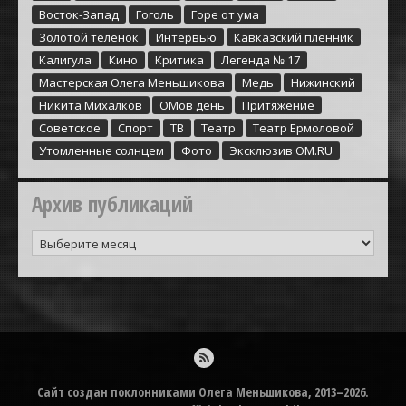
Восток-Запад
Гоголь
Горе от ума
Золотой теленок
Интервью
Кавказский пленник
Калигула
Кино
Критика
Легенда № 17
Мастерская Олега Меньшикова
Медь
Нижинский
Никита Михалков
ОМов день
Притяжение
Советское
Спорт
ТВ
Театр
Театр Ермоловой
Утомленные солнцем
Фото
Эксклюзив ОМ.RU
Архив публикаций
Архив
публикаций
Сайт создан поклонниками Олега Меньшикова, 2013–2026.