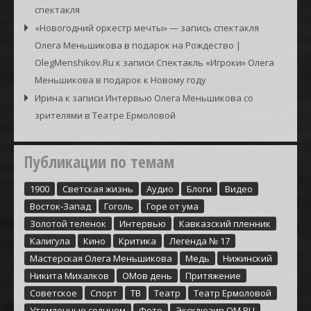
спектакля
«Новогодний оркестр мечты» — запись спектакля
Олега Меньшикова в подарок на Рождество |
OlegMenshikov.Ru
к записи
Спектакль «Игроки» Олега
Меньшикова в подарок к Новому году
Ирина
к записи
Интервью Олега Меньшикова со
зрителями в Театре Ермоловой
Публикации по темам
1900
Cветская жизнь
Аудио
Блоги
Видео
Восток-Запад
Гоголь
Горе от ума
Золотой теленок
Интервью
Кавказский пленник
Калигула
Кино
Критика
Легенда № 17
Мастерская Олега Меньшикова
Медь
Нижинский
Никита Михалков
ОМов день
Притяжение
Советское
Спорт
ТВ
Театр
Театр Ермоловой
Утомленные солнцем
Фото
Эксклюзив ОМ.RU