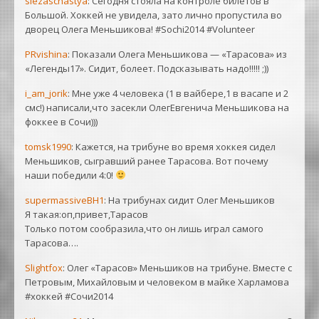
slezaschastya
: Сегодня стояла на контроле билетов в
Большой. Хоккей не увидела, зато лично пропустила во
дворец Олега Меньшикова! #Sochi2014 #Volunteer
PRvishina
: Показали Олега Меньшикова — «Тарасова» из
«Легенды17». Сидит, болеет. Подсказывать надо!!!!! ;))
i_am_jorik
: Мне уже 4 человека (1 в вайбере,1 в васапе и 2
смс!) написали,что засекли ОлегЕвгенича Меньшикова на
фоккее в Сочи)))
tomsk1990
: Кажется, на трибуне во время хоккея сидел
Меньшиков, сыгравший ранее Тарасова. Вот почему
наши победили 4:0!
supermassiveBH1
: На трибунах сидит Олег Меньшиков
Я такая:оп,привет,Тарасов
Только потом сообразила,что он лишь играл самого
Тарасова….
Slightfox
: Олег «Тарасов» Меньшиков на трибуне. Вместе с
Петровым, Михайловым и человеком в майке Харламова
#хоккей #Сочи2014