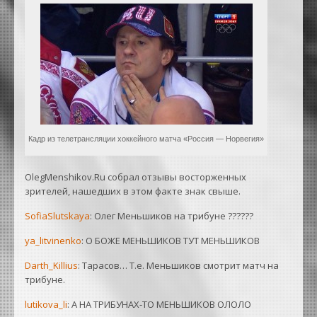
Кадр из телетрансляции хоккейного матча «Россия — Норвегия»
OlegMenshikov.Ru собрал отзывы восторженных
зрителей, нашедших в этом факте знак свыше.
SofiaSlutskaya
: Олег Меньшиков на трибуне ??????
ya_litvinenko
: О БОЖЕ МЕНЬШИКОВ ТУТ МЕНЬШИКОВ
Darth_Killius
: Тарасов… Т.е. Меньшиков смотрит матч на
трибуне.
lutikova_li
: А НА ТРИБУНАХ-ТО МЕНЬШИКОВ ОЛОЛО