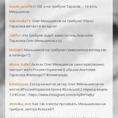
maxim_proshkin
: Ой, а на трибуне Тарасов…. то есть
Меньшиков
NakolenkeTV
: Олег Меньшиков на трибуне! Образ
Тарасова витает в воздухе!
Zakfor
: «На трибуне сидит заместитель Анатолия
Тарасова Олег Меньшиков.» (с)
McMakh
: Меньшиков на трибуне! Символично) взгляд как
в легенде17)
aliona_ballet
: Ахахах Олег Меньшиков заинтересованно
смотрит матч Россия-Норвегия! В образе Анатолия
Тарасова #легенда17 #олимпиада
kirbelousov
: Сосед на матче,актер Олег #Меньшиков на
матче #РоссияНорвегия.Арена #Большой.2 период-ведем
1:0 #Сочи… https://www.instagram.com/p/kj0HrYwJkj/
devo4ka_eve
: Как так я могла прозевать Меньшикова на
трибуне, смотря #хоккей?!