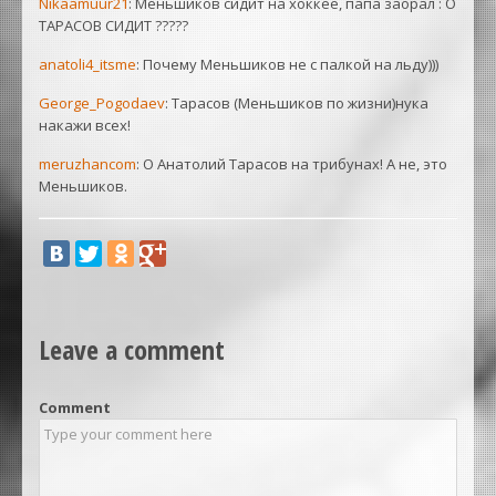
Nikaamuur21
: Меньшиков сидит на хоккее, папа заорал : О
ТАРАСОВ СИДИТ ?????
anatoli4_itsme
: Почему Меньшиков не с палкой на льду)))
George_Pogodaev
: Тарасов (Меньшиков по жизни)нука
накажи всех!
meruzhancom
: О Анатолий Тарасов на трибунах! А не, это
Меньшиков.
Leave a comment
Comment