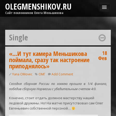
OLEGMENSHIKOV.RU
Сайт поклонников Олега Меньшикова
Новости
Афиша
Single
Гастроли
Медиа
ОМГ
«…И тут камера Меньшикова
18
Фев
поймала, сразу так настроение
Фильмы
приподнялось»
Yana OMovec
ОМГ
Add Comment
Сегодня сборная России по хоккею прошла в 1/4 финала,
победив сборную Норвегии с убедительным счетом 4:0.
Конечно, стоит отдать должное мастерству нашей
ледовой дружины. Но! На матче присутствовал сам Олег
Евгеньевич собственной персоной…