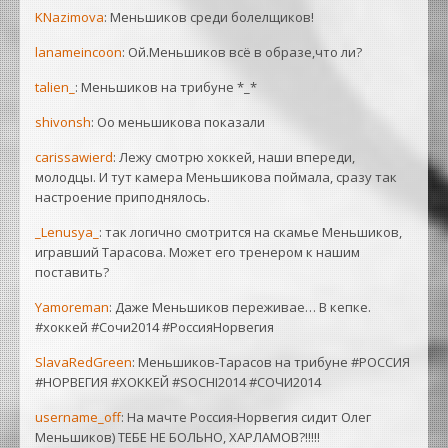
KNazimova
: Меньшиков среди болелщиков!
lanameincoon
: Ой.Меньшиков всё в образе,что ли?
talien_
: Меньшиков на трибуне *_*
shivonsh
: Оо меньшикова показали
carissawierd
: Лежу смотрю хоккей, наши впереди,
молодцы. И тут камера Меньшикова поймала, сразу так
настроение приподнялось.
_Lenusya_
: так логично смотрится на скамье Меньшиков,
игравший Тарасова. Может его тренером к нашим
поставить?
Yamoreman
: Даже Меньшиков переживае… В кепке.
#хоккей #Сочи2014 #РоссияНорвегия
SlavaRedGreen
: Меньшиков-Тарасов на трибуне #РОССИЯ
#НОРВЕГИЯ #ХОККЕЙ #SOCHI2014 #СОЧИ2014
username_off
: На мачте Россия-Норвегия сидит Олег
Меньшиков) ТЕБЕ НЕ БОЛЬНО, ХАРЛАМОВ?!!!!!