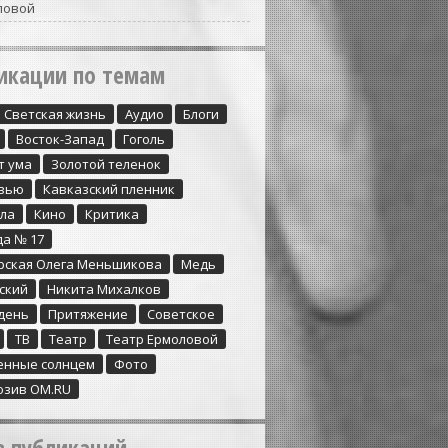
ловой
икации по темам
Cветская жизнь
Аудио
Блоги
Восток-Запад
Гоголь
т ума
Золотой теленок
вью
Кавказский пленник
ула
Кино
Критика
да № 17
рская Олега Меньшикова
Медь
ский
Никита Михалков
день
Притяжение
Советское
ТВ
Театр
Театр Ермоловой
енные солнцем
Фото
юзив ОМ.RU