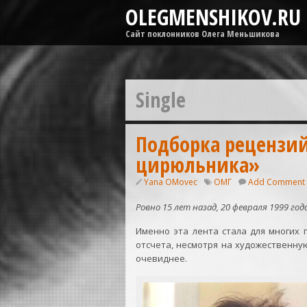
OLEGMENSHIKOV.RU
Сайт поклонников Олега Меньшикова
Single
Подборка рецензи
цирюльника»
Yana OMovec
ОМГ
Add Comment
Ровно 15 лет назад, 20 февраля 1999 го
Именно эта лента стала для многих
отсчета, несмотря на художественную
очевиднее.