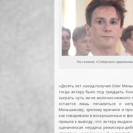
На съемках «Сибирского цирюльник
«Десять лет назад получил Олег Мен
тогда актеру было под тридцать. Ко
сыграть чуть ли не молочно-нежного г
остается лишь печалиться о неп
Меньшикову, зрелому мужчине и проф
как говаривали в воскрешенные в фил
пришла к выводу, что актеру выдано 
сценическая неудача режиссера-де