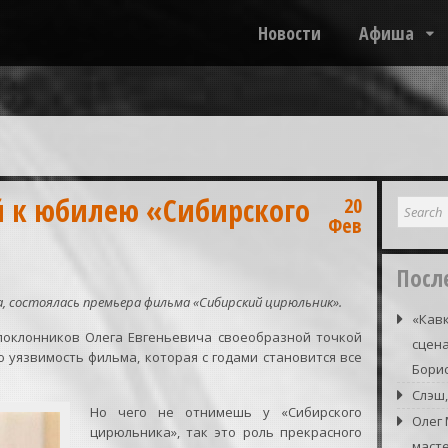
Новости
Афиша
й к юбилею «Сибирского
20
Фев
Посл
да, состоялась премьера фильма «Сибирский цирюльник».
«Кавк
 поклонников Олега Евгеньевича своеобразной точкой
сцена
 уязвимость фильма, которая с годами становится все
Борис
Слэш,
Но чего не отнимешь у «Сибирского
Олег
цирюльника», так это роль прекрасного
маст