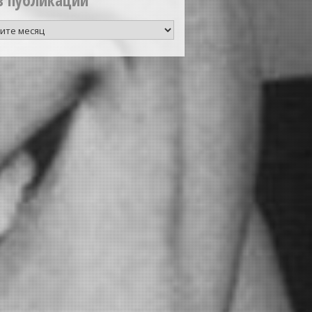
в публикаций
аций