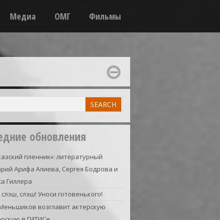
Медиа
ОМГ
Фильмы
едние обновления
азский пленник»: литературный
рий Арифа Алиева, Сергея Бодрова и
а Гиллера
 слэш, слэш! Уноси готовенького!
 Меньшиков возглавит актерскую
ерскую в ГИТИСе