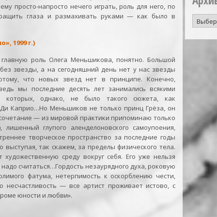
Архи
ему просто-напросто нечего играть, роль для него, по
таращить глаза и размахивать руками — как было в
Архив
публик
», 1999 г.)
 главную роль Олега Меньшикова, понятно. Большой
без звезды, а на сегодняшний день нет у нас звезды
отому, что новых звезд нет в принципе. Конечно,
ведь мы последние десять лет занимались всякими
 которых, однако, не было такого сюжета, как
Ди Каприо…Но Меньшиков не только принц Грёза, он
 сочетание — из мировой практики припоминаю только
 лишенный глупого аленделоновского самоупоения,
утреннее творческое пространство за последние годы
о выступая, так скажем, за пределы физического тела.
 художественную среду вокруг себя. Его уже нельзя
 надо считаться…Гордость незаурядного духа, роковую
молимого фатума, нетерпимость к оскорблению чести,
ую несчастливость — все артист проживает истово, с
кроме юности и любви».