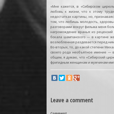
«Мне кажется, в «Сибирском цирюль
любовь к жизни, что к этому трудн
недостатках картины, но, признаваяс
том, что любишь молодость, здоровье
разговорами вокруг фильма меня бол
нагромождение вранья: из рецензий 
бокала шампанского — в картине же
возлюбленная раздевается перед ним,
Во-вторых, то, до какой степени Мих
своего рода необъятное имение — в
общем, я думаю, что «Сибирский цир
фригидным женщинам и мужчинам-имп
Leave a comment
Comment