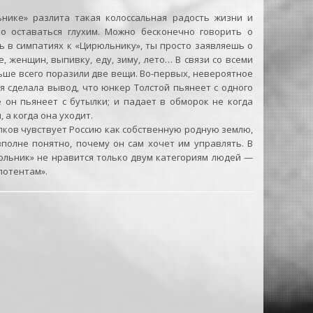
нике» разлита такая колоссальная радость жизни и
о оставаться глухим. Можно бесконечно говорить о
ь в симпатиях к «Цирюльнику», ты просто заявляешь о
, женщин, выпивку, еду, зиму, лето… В связи со всеми
ьше всего поразили две вещи. Во-первых, невероятное
я сделала вывод, что юнкер Толстой пьянеет с одного
 он пьянеет с бутылки; и падает в обморок не когда
 а когда она уходит.
алков чувствует Россию как собственную родную землю,
полне понятно, почему он сам хочет им управлять. В
юльник» не нравится только двум категориям людей —
отентам».