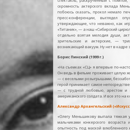
спектакль, раскрученный с помпой,
скромность актерского вклада Мень
побоюсь сказать, прокол немало пе
пресс-конференции, выглядел о
утверждающие, что неважно, как иг
«Титаник», — а наш «Сибирский цирюл
отдельно взятая мелодия души, акт
зрительские и актерские, — три
возникающий вакуум. Ну нет в кадре э
Борис Пинский (1999 г.)
«На съемках «СЦ» я впервые по-нас
Он ведь в фильме проживает целую жи
— с веселыми розыгрышами, беззабо
герой принимает самое непосредствен
— с трудной любовью, арестом и 
американского солдата. И все это на
Александр Архангельский («Искусст
«Олегу Меньшикову выпала тяжкая у
мальчиками юнкерского возраста 
опытность под маской влюбленного 