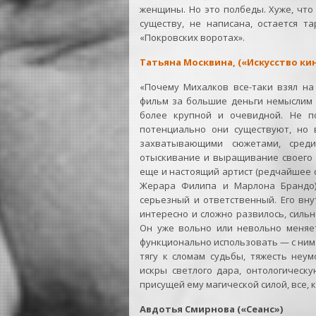
женщины. Но это полбеды. Хуже, что 
существу, не написана, остается 
«Покровских воротах».
Татьяна Москвина, («Искусство кино
«Почему Михалков все-таки взял на
фильм за большие деньги немыслим 
более крупной и очевидной. Не п
потенциально они существуют, но 
захватывающими сюжетами, среди
отыскивание и выращивание своего 
еще и настоящий артист (редчайшее
Жерара Филипа и Марлона Брандо),
серьезный и ответственный. Его вн
интересно и сложно развилось, сильн
Он уже вольно или невольно меняет
функционально использовать — с ним
тягу к сломам судьбы, тяжесть неу
искры светлого дара, онтологическ
присущей ему магической силой, все, 
Авдотья Смирнова («Сеанс»)