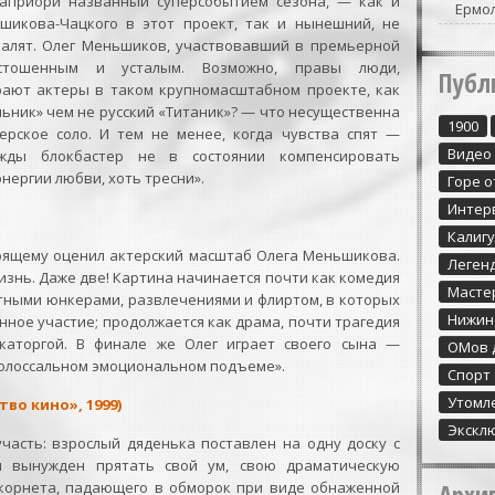
 априори названный суперсобытием сезона, — как и
Ермо
шикова-Чацкого в этот проект, так и нынешний, не
чалят. Олег Меньшиков, участвовавший в премьерной
пустошенным и усталым. Возможно, правы люди,
Публ
рают актеры в таком крупномасштабном проекте, как
ьник» чем не русский «Титаник»? — что несущественна
1900
ерское соло. И тем не менее, когда чувства спят —
Видео
жды блокбастер не в состоянии компенсировать
нергии любви, хоть тресни».
Горе о
Интер
Калиг
тоящему оценил актерский масштаб Олега Меньшикова.
Леген
знь. Даже две! Картина начинается почти как комедия
Масте
тными юнкерами, развлечениями и флиртом, в которых
Нижин
ное участие; продолжается как драма, почти трагедия
каторгой. В финале же Олег играет своего сына —
ОМов 
 колоссальном эмоциональном подъеме».
Спорт
Утомл
во кино», 1999)
Экскл
часть: взрослый дяденька поставлен на одну доску с
и вынужден прятать свой ум, свою драматическую
корнета, падающего в обморок при виде обнаженной