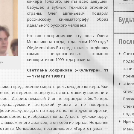
юнкера Толстого, мечты всех девушек,
бабушек и зубных техников огромной
страны. Олег Евгеньевич подарил
Будь
российскому кинематографу образ
идеального русского человека.
Но как воспринимали эту роль Олега
Посл
Меньшикова тогда, в далеком 1999 году?
OlegMenshikov.Ru представляет подборку
самых неоднозначных отзывов
Спект
кинокритиков 1999 года розлива.
подар
а»
запи
Светлана Хохрякова («Культура», 11
— 17 марта 1999 г.)
прем
«Нов
ьшиков предложение сыграть роль младого юнкера. Уже
спек
нечно, интересно повернуть вспять машину времени и
ероя. Да, риск немалый. И он не оправдал себя. Теперь
Рожде
редсказуемости актерской участи и не поверить
Спек
ессионалу, когда он в кадре вполне в духе оперетки,
подар
ьме времена, изображает юнца. А часть публики вдруг
Ирин
слишком много авансов, а он себя исчерпал. Недавняя
бютанта Меньшикова, поставившего «Горе от ума» —
Мень