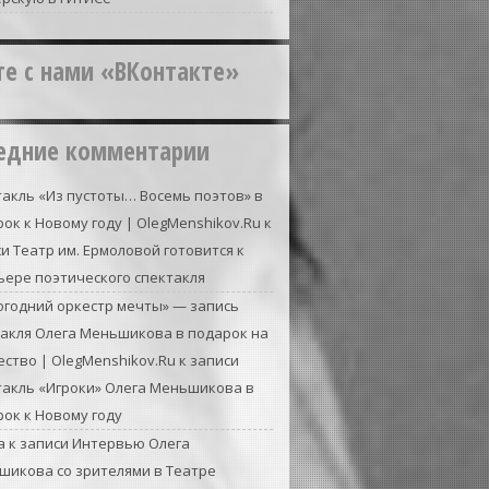
те с нами «ВКонтакте»
едние комментарии
акль «Из пустоты… Восемь поэтов» в
ок к Новому году | OlegMenshikov.Ru
к
си
Театр им. Ермоловой готовится к
ьере поэтического спектакля
огодний оркестр мечты» — запись
такля Олега Меньшикова в подарок на
ство | OlegMenshikov.Ru
к записи
такль «Игроки» Олега Меньшикова в
ок к Новому году
а
к записи
Интервью Олега
шикова со зрителями в Театре