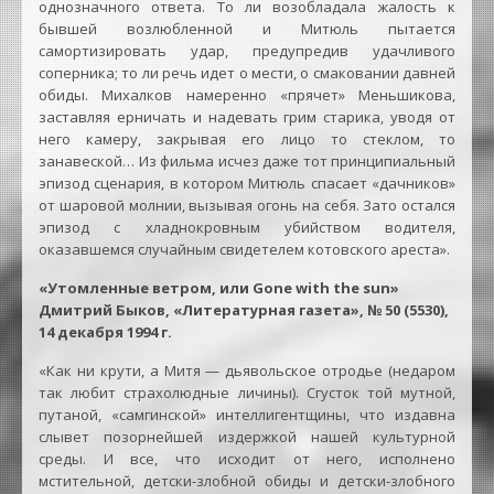
однозначного ответа. То ли возобладала жалость к
бывшей возлюбленной и Митюль пытается
самортизировать удар, предупредив удачливого
соперника; то ли речь идет о мести, о смаковании давней
обиды. Михалков намеренно «прячет» Меньшикова,
заставляя ерничать и надевать грим старика, уводя от
него камеру, закрывая его лицо то стеклом, то
занавеской… Из фильма исчез даже тот принципиальный
эпизод сценария, в котором Митюль спасает «дачников»
от шаровой молнии, вызывая огонь на себя. Зато остался
эпизод с хладнокровным убийством водителя,
оказавшемся случайным свидетелем котовского ареста».
«Утомленные ветром, или Gone with the sun»
Дмитрий Быков, «Литературная газета», № 50 (5530),
14 декабря 1994 г.
«Как ни крути, а Митя — дьявольское отродье (недаром
так любит страхолюдные личины). Сгусток той мутной,
путаной, «самгинской» интеллигентщины, что издавна
слывет позорнейшей издержкой нашей культурной
среды. И все, что исходит от него, исполнено
мстительной, детски-злобной обиды и детски-злобного