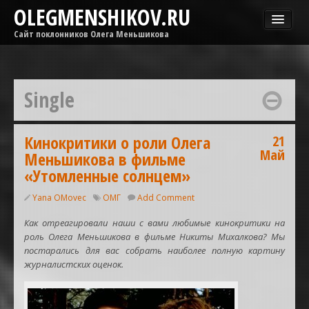
OLEGMENSHIKOV.RU
Сайт поклонников Олега Меньшикова
Новости
Афиша
Single
Гастроли
Медиа
ОМГ
Кинокритики о роли Олега
21
Май
Меньшикова в фильме
Фильмы
«Утомленные солнцем»
Yana OMovec
ОМГ
Add Comment
Как отреагировали наши с вами любимые кинокритики на
роль Олега Меньшикова в фильме Никиты Михалкова? Мы
постарались для вас собрать наиболее полную картину
журналистских оценок.