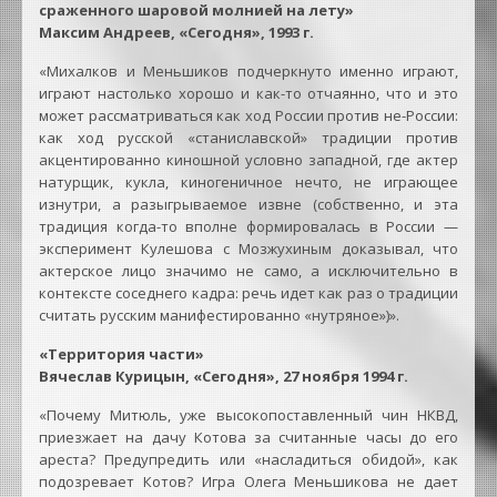
сраженного шаровой молнией на лету»
Максим Андреев, «Сегодня», 1993 г.
«Михалков и Меньшиков подчеркнуто именно играют,
играют настолько хорошо и как-то отчаянно, что и это
может рассматриваться как ход России против не-России:
как ход русской «станиславской» традиции против
акцентированно киношной условно западной, где актер
натурщик, кукла, киногеничное нечто, не играющее
изнутри, а разыгрываемое извне (собственно, и эта
традиция когда-то вполне формировалась в России —
эксперимент Кулешова с Мозжухиным доказывал, что
актерское лицо значимо не само, а исключительно в
контексте соседнего кадра: речь идет как раз о традиции
считать русским манифестированно «нутряное»)».
«Территория части»
Вячеслав Курицын, «Сегодня», 27 ноября 1994 г.
«Почему Митюль, уже высокопоставленный чин НКВД,
приезжает на дачу Котова за считанные часы до его
ареста? Предупредить или «насладиться обидой», как
подозревает Котов? Игра Олега Меньшикова не дает