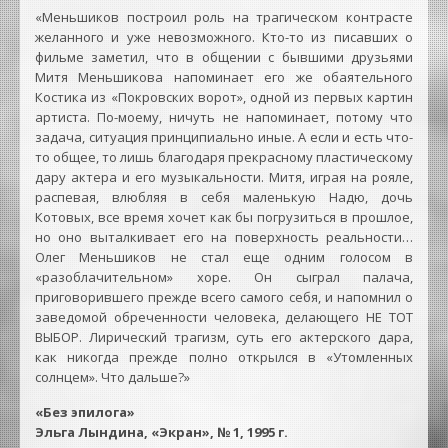
«Меньшиков построил роль на трагическом контрасте
желанного и уже невозможного. Кто-то из писавших о
фильме заметил, что в общении с бывшими друзьями
Митя Меньшикова напоминает его же обаятельного
Костика из «Покровских ворот», одной из первых картин
артиста. По-моему, ничуть не напоминает, потому что
задача, ситуация принципиально иные. А если и есть что-
то общее, то лишь благодаря прекрасному пластическому
дару актера и его музыкальности. Митя, играя на рояле,
распевая, влюбляя в себя маленькую Надю, дочь
Котовых, все время хочет как бы погрузиться в прошлое,
но оно выталкивает его на поверхность реальности…
Олег Меньшиков не стал еще одним голосом в
«разоблачительном» хоре. Он сыграл палача,
приговорившего прежде всего самого себя, и напомнил о
заведомой обреченности человека, делающего НЕ ТОТ
ВЫБОР. Лирический трагизм, суть его актерского дара,
как никогда прежде полно открылся в «Утомленных
солнцем». Что дальше?»
«Без эпилога»
Эльга Лындина, «Экран», № 1, 1995 г.