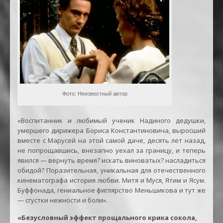
Фото: Неизвестный автор
«Воспитанник и любимый ученик Надиного дедушки,
умершего дирижера Бориса Константиновича, выросший
вместе с Марусей на этой самой даче, десять лет назад,
не попрощавшись, внезапно уехал за границу, и теперь
явился — вернуть время? искать виноватых? насладиться
обидой? Поразительная, уникальная для отечественного
кинематографа история любви. Митя и Муся, Ятим и Ясум.
Буффонада, гениальное фиглярство Меньшикова и тут же
— сгустки нежности и боли».
«Безусловный эффект прощального крика сокола,