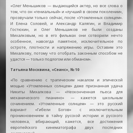
«Олег Меньшиков — выдающийся актер, но все слова о
том, что он «гениальный» и «лучший в своем поколении»,
прозвучали только сейчас, после «Утомленных солнцем».
И Елена Соловей, и Александр Калягин, и Владимир
Гостюхин, и Олег Меньшиков не были созданы
Михалковым, но в его фильмах они сотворили нечто
особенное, навсегда памятное, исключительное по
остроте, плотности и напряжению игры. Оставим это
Михалкову, потому что отобрать законным способом не
удастся — только подлогом или обманом».
Татьяна Москвина, «Сеанс», № 10
«По сравнению с трагическим накалом и эпической
мощью «Утомленных солнцем» даже признанная удача
Никиты Михалкова — «Неоконченная пьеса для
механического пианино» — кажется школьным
сочинением. «Утомленные солнцем» — это русский
вариант «Гибели Богов» с исключительным
проникновением в тайну русской истории и русского
человека, вбирающий, кажется, все достижения
европейского кинематографа двух последних