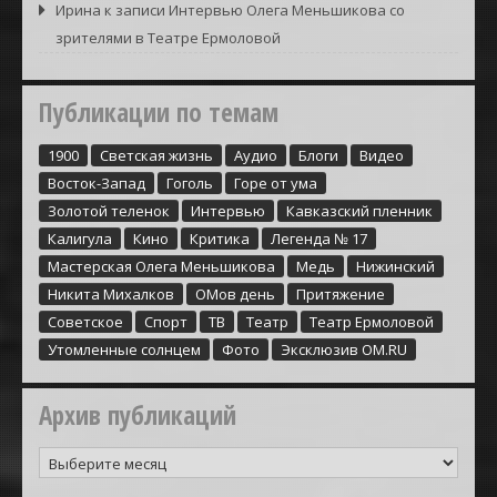
Ирина
к записи
Интервью Олега Меньшикова со
зрителями в Театре Ермоловой
Публикации по темам
1900
Cветская жизнь
Аудио
Блоги
Видео
Восток-Запад
Гоголь
Горе от ума
Золотой теленок
Интервью
Кавказский пленник
Калигула
Кино
Критика
Легенда № 17
Мастерская Олега Меньшикова
Медь
Нижинский
Никита Михалков
ОМов день
Притяжение
Советское
Спорт
ТВ
Театр
Театр Ермоловой
Утомленные солнцем
Фото
Эксклюзив ОМ.RU
Архив публикаций
Архив
публикаций