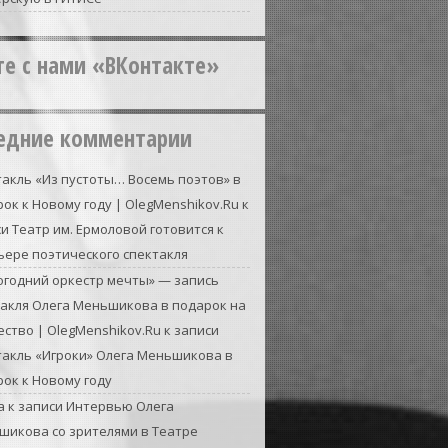
те с нами «ВКонтакте»
едние комментарии
акль «Из пустоты… Восемь поэтов» в
ок к Новому году | OlegMenshikov.Ru
к
си
Театр им. Ермоловой готовится к
ьере поэтического спектакля
огодний оркестр мечты» — запись
такля Олега Меньшикова в подарок на
ство | OlegMenshikov.Ru
к записи
такль «Игроки» Олега Меньшикова в
ок к Новому году
а
к записи
Интервью Олега
шикова со зрителями в Театре