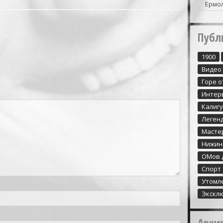
Ермо
Публ
1900
Видео
Горе о
Интер
Калиг
Леген
Масте
Нижин
ОМов 
Спорт
Утомл
Экскл