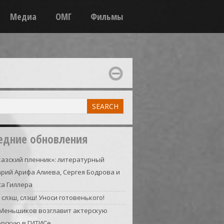
Медиа
ОМГ
Фильмы
едние обновления
азский пленник»: литературный
рий Арифа Алиева, Сергея Бодрова и
а Гиллера
 слэш, слэш! Уноси готовенького!
 Меньшиков возглавит актерскую
ерскую в ГИТИСе