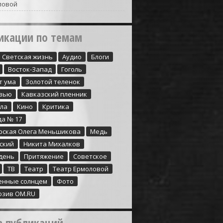
ловой
икации по темам
Cветская жизнь
Аудио
Блоги
Восток-Запад
Гоголь
т ума
Золотой теленок
вью
Кавказский пленник
ула
Кино
Критика
да № 17
рская Олега Меньшикова
Медь
ский
Никита Михалков
день
Притяжение
Советское
ТВ
Театр
Театр Ермоловой
енные солнцем
Фото
юзив ОМ.RU