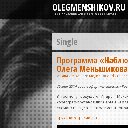
OLEGMENSHIKOV.RU
Сайт поклонников Олега Меньшикова
Single
Программа «Наблюд
Олега Меньшикова
Yana OMovec
Медиа
Add Comme
26 мая 2014 года в эфир телеканала «Р
В гостях у ведущего Андрея Макс
хореограф-постановщик Сергей Землян
«Демон» на сцене Театра имени Ермол
Приятного просмотра!