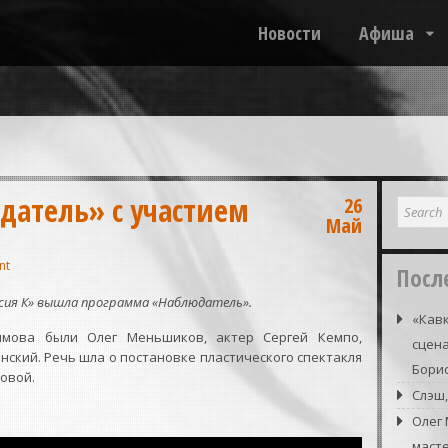
Новости
Афиша
атель» с участием
26
Май
nt
Посл
оссия К» вышла программа «Наблюдатель».
«Кавк
имова были Олег Меньшиков, актер Сергей Кемпо,
сцена
ский. Речь шла о постановке пластического спектакля
Борис
овой.
Слэш,
Олег
маст