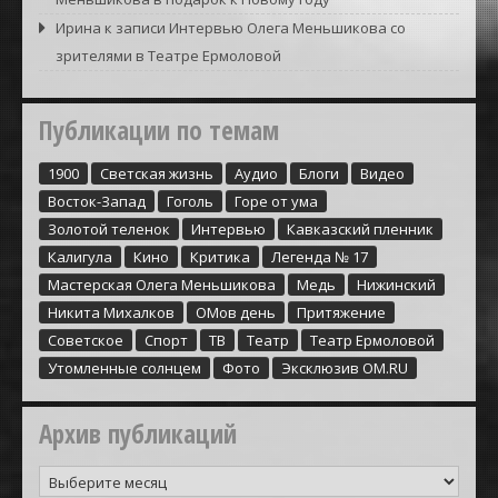
Ирина
к записи
Интервью Олега Меньшикова со
зрителями в Театре Ермоловой
Публикации по темам
1900
Cветская жизнь
Аудио
Блоги
Видео
Восток-Запад
Гоголь
Горе от ума
Золотой теленок
Интервью
Кавказский пленник
Калигула
Кино
Критика
Легенда № 17
Мастерская Олега Меньшикова
Медь
Нижинский
Никита Михалков
ОМов день
Притяжение
Советское
Спорт
ТВ
Театр
Театр Ермоловой
Утомленные солнцем
Фото
Эксклюзив ОМ.RU
Архив публикаций
Архив
публикаций