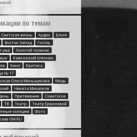
ловой
икации по темам
Cветская жизнь
Аудио
Блоги
Восток-Запад
Гоголь
т ума
Золотой теленок
вью
Кавказский пленник
ула
Кино
Критика
да № 17
рская Олега Меньшикова
Медь
ский
Никита Михалков
день
Притяжение
Советское
ТВ
Театр
Театр Ермоловой
енные солнцем
Фото
юзив ОМ.RU