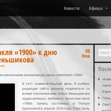
Новости
Афиша
акля «1900» к дню
08
Ноя
еньшикова
рия
Посл
ем поклонникам эксклюзивную запись спектакля «1900».
«Кавк
В этот знаменательный день, 8 ноября,
сцена
редакция сайта решила поделиться со
Борис
всеми поклонниками Олега Меньшикова
Слэш,
аудиозаписью любимого моноспектакля
«1900». Запись состоялась в Театре
Олег
Ермоловой в апреле 2014 года. Спектакль
маст