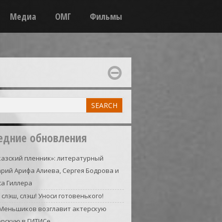
Медиа
ОМГ
Фильмы
едние обновления
азский пленник»: литературный
рий Арифа Алиева, Сергея Бодрова и
а Гиллера
 слэш, слэш! Уноси готовенького!
 Меньшиков возглавит актерскую
ерскую в ГИТИСе