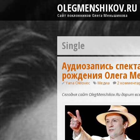
OLEGMENSHIKOV.RU
Сайт поклонников Олега Меньшикова
Single
Аудиозапись спект
рождения Олега М
Yana OMovec
Медиа
2 коммента
Сегодня сайт OlegMenshikov.Ru дарит вс