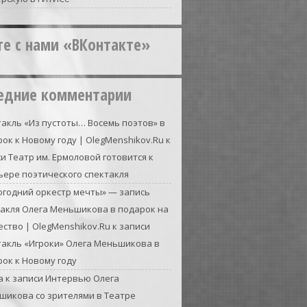
те с нами «ВКонтакте»
едние комментарии
акль «Из пустоты… Восемь поэтов» в
ок к Новому году | OlegMenshikov.Ru
к
си
Театр им. Ермоловой готовится к
ьере поэтического спектакля
огодний оркестр мечты» — запись
такля Олега Меньшикова в подарок на
ство | OlegMenshikov.Ru
к записи
такль «Игроки» Олега Меньшикова в
ок к Новому году
а
к записи
Интервью Олега
шикова со зрителями в Театре