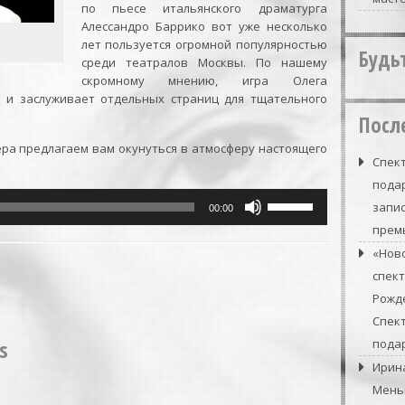
по пьесе итальянского драматурга
Алессандро Баррико вот уже несколько
лет пользуется огромной популярностью
Будь
среди театралов Москвы. По нашему
скромному мнению, игра Олега
 и заслуживает отдельных страниц для тщательного
Посл
ера предлагаем вам окунуться в атмосферу настоящего
Спект
подар
Используйте
запи
00:00
клавиши
прем
вверх/
вниз,
«Нов
чтобы
спек
увеличить
Рожде
или
Спек
уменьшить
s
громкость.
подар
Ирин
Мень