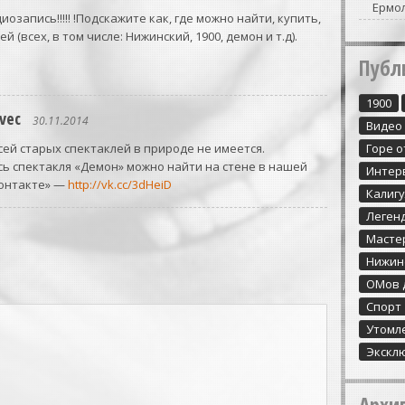
Ермо
озапись!!!!! !Подскажите как, где можно найти, купить,
й (всех, в том числе: Нижинский, 1900, демон и т.д).
Публ
1900
vec
30.11.2014
Видео
ей старых спектаклей в природе не имеется.
Горе о
ь спектакля «Демон» можно найти на стене в нашей
Интер
Контакте» —
http://vk.cc/3dHeiD
Калиг
Леген
Масте
Нижин
ОМов 
Спорт
Утомл
Экскл