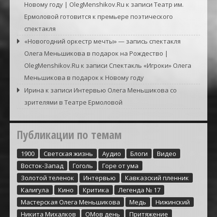
Новому году | OlegMenshikov.Ru
к записи
Театр им.
Ермоловой готовится к премьере поэтического
спектакля
«Новогодний оркестр мечты» — запись спектакля
Олега Меньшикова в подарок на Рождество |
OlegMenshikov.Ru
к записи
Спектакль «Игроки» Олега
Меньшикова в подарок к Новому году
Ирина
к записи
Интервью Олега Меньшикова со
зрителями в Театре Ермоловой
Публикации по темам
1900
Cветская жизнь
Аудио
Блоги
Видео
Восток-Запад
Гоголь
Горе от ума
Золотой теленок
Интервью
Кавказский пленник
Калигула
Кино
Критика
Легенда № 17
Мастерская Олега Меньшикова
Медь
Нижинский
Никита Михалков
ОМов день
Притяжение