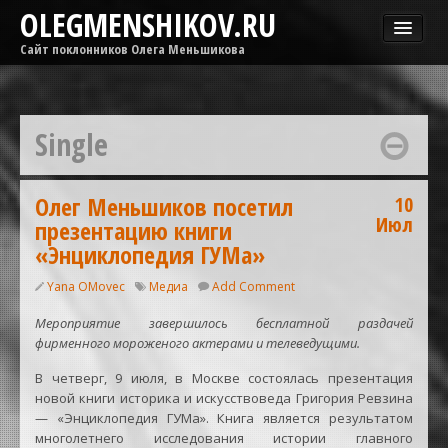
OLEGMENSHIKOV.RU
Сайт поклонников Олега Меньшикова
Новости
Афиша
Single
Гастроли
Медиа
ОМГ
Олег Меньшиков посетил
10
Июл
презентацию книги
Фильмы
«Энциклопедия ГУМа»
Yana OMovec
Медиа
Add Comment
Мероприятие завершилось бесплатной раздачей
фирменного мороженого актерами и телеведущими.
В четверг, 9 июля, в Москве состоялась презентация
новой книги историка и искусствоведа Григория Ревзина
— «Энциклопедия ГУМа». Книга является результатом
многолетнего исследования истории главного