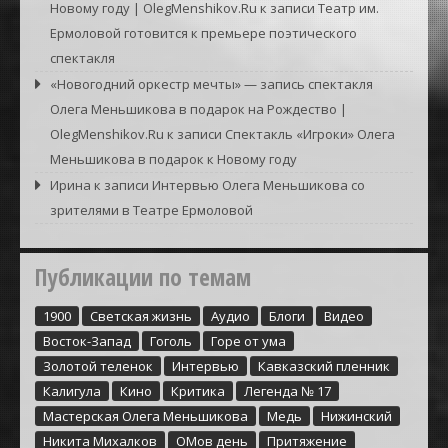
Новому году | OlegMenshikov.Ru
к записи
Театр им.
Ермоловой готовится к премьере поэтического
спектакля
«Новогодний оркестр мечты» — запись спектакля
Олега Меньшикова в подарок на Рождество |
OlegMenshikov.Ru
к записи
Спектакль «Игроки» Олега
Меньшикова в подарок к Новому году
Ирина
к записи
Интервью Олега Меньшикова со
зрителями в Театре Ермоловой
Публикации по темам
1900
Cветская жизнь
Аудио
Блоги
Видео
Восток-Запад
Гоголь
Горе от ума
Золотой теленок
Интервью
Кавказский пленник
Калигула
Кино
Критика
Легенда № 17
Мастерская Олега Меньшикова
Медь
Нижинский
Никита Михалков
ОМов день
Притяжение