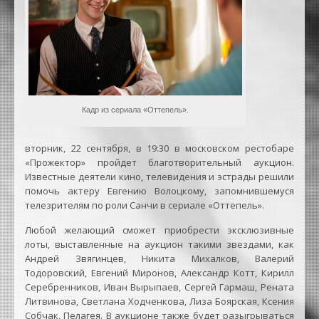
Кадр из сериала «Оттепель».
вторник, 22 сентября, в 19:30 в московском рестобаре
«Прожектор» пройдет благотворительный аукцион.
Известные деятели кино, телевидения и эстрады решили
помочь актеру Евгению Волоцкому, запомнившемуся
телезрителям по роли Санчи в сериале «Оттепель».
Любой желающий сможет приобрести эксклюзивные
лоты, выставленные на аукцион такими звездами, как
Андрей Звягинцев, Никита Михалков, Валерий
Тодоровский, Евгений Миронов, Александр Котт, Кирилл
Серебренников, Иван Вырыпаев, Сергей Гармаш, Рената
Литвинова, Светлана Ходченкова, Лиза Боярская, Ксения
Собчак, Пелагея. В аукционе также будет разыгрываться