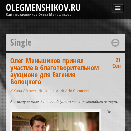
OLEGMENSHIKOV.RU
Сайт поклонников Олега Меньшикова
Новости
Афиша
Single
Гастроли
Медиа
ОМГ
Олег Меньшиков принял
21
Сен
участие в благотворительном
Фильмы
аукционе для Евгения
Волоцкого
Yana OMovec
Новости
Add Comment
Все вырученные деньги пойдут на лечение молодого актера.
Во