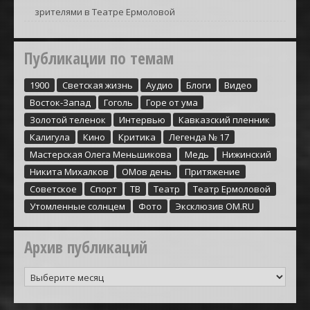
зрителями в Театре Ермоловой
Публикации по темам
1900
Cветская жизнь
Аудио
Блоги
Видео
Восток-Запад
Гоголь
Горе от ума
Золотой теленок
Интервью
Кавказский пленник
Калигула
Кино
Критика
Легенда № 17
Мастерская Олега Меньшикова
Медь
Нижинский
Никита Михалков
ОМов день
Притяжение
Советское
Спорт
ТВ
Театр
Театр Ермоловой
Утомленные солнцем
Фото
Эксклюзив ОМ.RU
Архив публикаций
Архив
публикаций