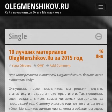
OLEGMENSHIKOV.RU
Сайт поклонников Олега Меньшикова
Новости
Афиша
Single
Гастроли
Медиа
ОМГ
10 лучших материалов
16
Янв
OlegMenshikov.Ru за 2015 год
Фильмы
Yana OMovec
ОМГ
Add Comment
Что интересовало читателей OlegMenshikov.Ru больше всего
в прошлом году?
Очнувшись после праздников, мы решили поднять
статистику и подвести некоторые итоги. Так появилась
идея создать список самых читаемых материалов за
прошедший год. К своему счастью или нет, но статьи типа
«Олег Меньшиков личная жизнь жена и собаки» вы здесь