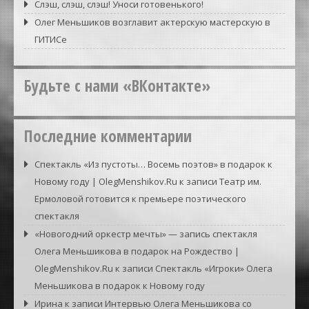
Слэш, слэш, слэш! Уноси готовенького!
Олег Меньшиков возглавит актерскую мастерскую в
ГИТИСе
Будьте с нами «ВКонтакте»
Последние комментарии
Спектакль «Из пустоты… Восемь поэтов» в подарок к
Новому году | OlegMenshikov.Ru
к записи
Театр им.
Ермоловой готовится к премьере поэтического
спектакля
«Новогодний оркестр мечты» — запись спектакля
Олега Меньшикова в подарок на Рождество |
OlegMenshikov.Ru
к записи
Спектакль «Игроки» Олега
Меньшикова в подарок к Новому году
Ирина
к записи
Интервью Олега Меньшикова со