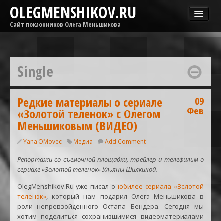
OLEGMENSHIKOV.RU
Сайт поклонников Олега Меньшикова
Новости
Афиша
Single
Гастроли
Медиа
ОМГ
Редкие материалы о сериале
09
Фев
«Золотой теленок» с Олегом
Фильмы
Меньшиковым (ВИДЕО)
Yana OMovec
Медиа
Add Comment
Репортажи со съемочной площадки, трейлер и телефильм о
сериале «Золотой теленок» Ульяны Шилкиной.
OlegMenshikov.Ru уже писал о
юбилее сериала «Золотой
теленок»
, который нам подарил Олега Меньшикова в
роли непревзойденного Остапа Бендера. Сегодня мы
хотим поделиться сохранившимися видеоматериалами