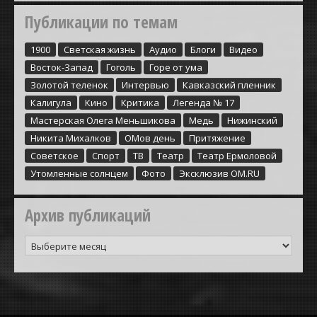
Публикации по темам
1900
Cветская жизнь
Аудио
Блоги
Видео
Восток-Запад
Гоголь
Горе от ума
Золотой теленок
Интервью
Кавказский пленник
Калигула
Кино
Критика
Легенда № 17
Мастерская Олега Меньшикова
Медь
Нижинский
Никита Михалков
ОМов день
Притяжение
Советское
Спорт
ТВ
Театр
Театр Ермоловой
Утомленные солнцем
Фото
Эксклюзив ОМ.RU
Архив публикаций
Архив
публикаций