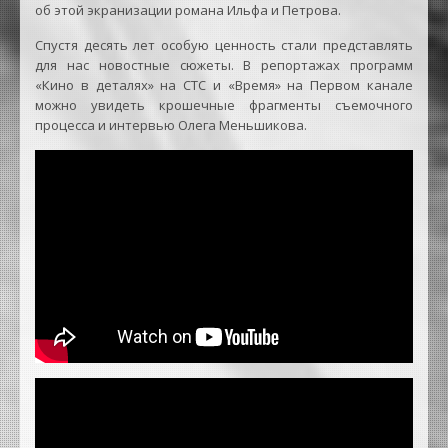
об этой экранизации романа Ильфа и Петрова.
Спустя десять лет особую ценность стали представлять
для нас новостные сюжеты. В репортажах программ
«Кино в деталях» на СТС и «Время» на Первом канале
можно увидеть крошечные фрагменты съемочного
процесса и интервью Олега Меньшикова.