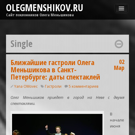
OLEGMENSHIKOV.RU
Сайт поклонников Олега Меньшикова
Новости
Афиша
Single
Гастроли
Медиа
ОМГ
Ближайшие гастроли Олега
02
Мар
Меньшикова в Санкт-
Фильмы
Петербурге: даты спектаклей
Yana OMovec
Гастроли
5 комментариев
Олег Меньшиков приедет в город на Неве с двумя
спектаклями.
В
начале
июня