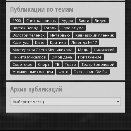
Публикации по темам
1900
Cветская жизнь
Аудио
Блоги
Видео
Восток-Запад
Гоголь
Горе от ума
Золотой теленок
Интервью
Кавказский пленник
Калигула
Кино
Критика
Легенда № 17
Мастерская Олега Меньшикова
Медь
Нижинский
Никита Михалков
ОМов день
Притяжение
Советское
Спорт
ТВ
Театр
Театр Ермоловой
Утомленные солнцем
Фото
Эксклюзив ОМ.RU
Архив публикаций
Архив
публикаций