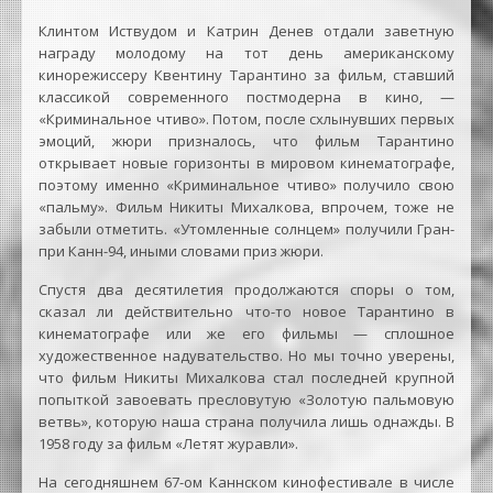
Клинтом Иствудом и Катрин Денев отдали заветную
награду молодому на тот день американскому
кинорежиссеру Квентину Тарантино за фильм, ставший
классикой современного постмодерна в кино, —
«Криминальное чтиво». Потом, после схлынувших первых
эмоций, жюри призналось, что фильм Тарантино
открывает новые горизонты в мировом кинематографе,
поэтому именно «Криминальное чтиво» получило свою
«пальму». Фильм Никиты Михалкова, впрочем, тоже не
забыли отметить. «Утомленные солнцем» получили Гран-
при Канн-94, иными словами приз жюри.
Спустя два десятилетия продолжаются споры о том,
сказал ли действительно что-то новое Тарантино в
кинематографе или же его фильмы — сплошное
художественное надувательство. Но мы точно уверены,
что фильм Никиты Михалкова стал последней крупной
попыткой завоевать пресловутую «Золотую пальмовую
ветвь», которую наша страна получила лишь однажды. В
1958 году за фильм «Летят журавли».
На сегодняшнем 67-ом Каннском кинофестивале в числе