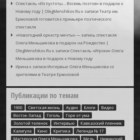
Спектакль «Из пустоты… Восемь поэтов» в подарок к
Новому году | OlegMenshikov.Ru
к записи
Театр им.
Ермоловой готовится к премьере поэтического
спектакля
«Новогодний оркестр мечты» — запись спектакля
Олега Меньшикова в подарок на Рождество |
OlegMenshikov.Ru
к записи
Спектакль «Игроки» Олега
Меньшикова в подарок к Новому году
Ирина
к записи
Интервью Олега Меньшикова со
зрителями в Театре Ермоловой
Публикации по темам
1900
Cветская жизнь
Аудио
Блоги
Видео
Восток-Запад
Гоголь
Горе от ума
Золотой теленок
Интервью
Кавказский пленник
Калигула
Кино
Критика
Легенда № 17
Мастерская Олега Меньшикова
Медь
Нижинский