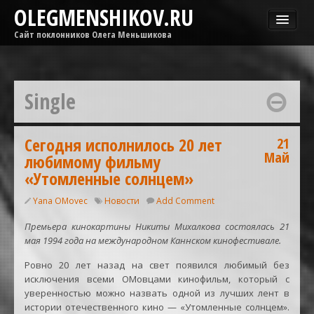
OLEGMENSHIKOV.RU
Сайт поклонников Олега Меньшикова
Новости
Афиша
Single
Гастроли
Медиа
ОМГ
Сегодня исполнилось 20 лет
21
Май
любимому фильму
Фильмы
«Утомленные солнцем»
Yana OMovec
Новости
Add Comment
Премьера кинокартины Никиты Михалкова состоялась 21
мая 1994 года на международном Каннском кинофестивале.
Ровно 20 лет назад на свет появился любимый без
исключения всеми ОМовцами кинофильм, который с
уверенностью можно назвать одной из лучших лент в
истории отечественного кино — «Утомленные солнцем».