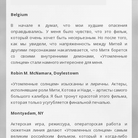
Belgium
В начале я думал, что мои худшие опасения
оправдывались. У меня было чувство, что это фильм,
который очень хочет быть несерьезным. Но после того,
как мы увидели, что напряженность между Митей и
другими персонажами накапливается, что Митя борется
со своими внутренними демонами, «Утомленные
солнцем» стали намного интереснее для меня.
Robin M. McNamara, Doylestown
«Утомленные солнцем» изысканны и лиричны. Актеры,
исполнявшие роли Мити, Котова и Нади, – артисты самого
большого калибра. Я был тронут красотой этого фильма,
которая только усугубляется финальной печалью.
Montyadam, NY
Актерская игра, режиссура, операторская работа и
сюжетная линия делают «Утомленных солнцем» самым
великим российским фильмом, который я когда-либо