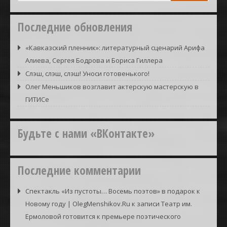
Последние обновления
«Кавказский пленник»: литературный сценарий Арифа
Алиева, Сергея Бодрова и Бориса Гиллера
Слэш, слэш, слэш! Уноси готовенького!
Олег Меньшиков возглавит актерскую мастерскую в
ГИТИСе
Будьте с нами «ВКонтакте»
Последние комментарии
Спектакль «Из пустоты… Восемь поэтов» в подарок к
Новому году | OlegMenshikov.Ru
к записи
Театр им.
Ермоловой готовится к премьере поэтического