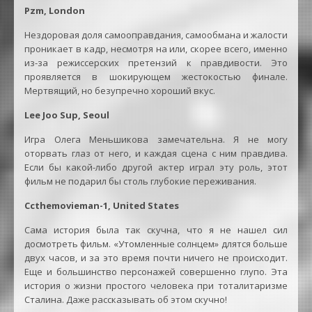
Pzm, London
Нездоровая доля самооправдания, самообмана и жалости
проникает в кадр, несмотря на или, скорее всего, именно
из-за режиссерских претензий к правдивости. Это
проявляется в шокирующем жестокостью финале.
Мертвящий, но безупречно хороший вкус.
Lee Joo Sup, Seoul
Игра Олега Меньшикова замечательна. Я не могу
оторвать глаз от него, и каждая сцена с ним правдива.
Если бы какой-либо другой актер играл эту роль, этот
фильм не подарил бы столь глубокие переживания.
Ccthemovieman-1, United States
Сама история была так скучна, что я не нашел сил
досмотреть фильм. «Утомленные солнцем» длятся больше
двух часов, и за это время почти ничего не происходит.
Еще и большинство персонажей совершенно глупо. Эта
история о жизни простого человека при тоталитаризме
Сталина. Даже рассказывать об этом скучно!