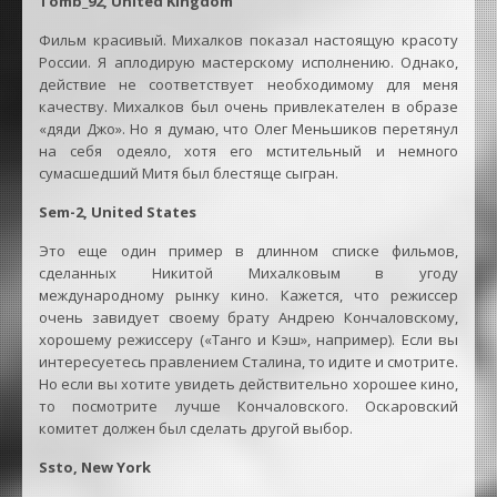
Tomb_92, United Kingdom
Фильм красивый. Михалков показал настоящую красоту
России. Я аплодирую мастерскому исполнению. Однако,
действие не соответствует необходимому для меня
качеству. Михалков был очень привлекателен в образе
«дяди Джо». Но я думаю, что Олег Меньшиков перетянул
на себя одеяло, хотя его мстительный и немного
сумасшедший Митя был блестяще сыгран.
Sem-2, United States
Это еще один пример в длинном списке фильмов,
сделанных Никитой Михалковым в угоду
международному рынку кино. Кажется, что режиссер
очень завидует своему брату Андрею Кончаловскому,
хорошему режиссеру («Танго и Кэш», например). Если вы
интересуетесь правлением Сталина, то идите и смотрите.
Но если вы хотите увидеть действительно хорошее кино,
то посмотрите лучше Кончаловского. Оскаровский
комитет должен был сделать другой выбор.
Ssto, New York