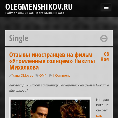
OLEGMENSHIKOV.RU
Сайт поклонников Олега Меньшикова
Новости
Афиша
Single
Гастроли
Медиа
ОМГ
Отзывы иностранцев на фильм
08
Ноя
«Утомленные солнцем» Никиты
Фильмы
Михалкова
Yana OMovec
ОМГ
1 Comment
Как воспринимают за границей оскароносный фильм Никиты
Михалкова?
Ни для
кого не
секрет,
как