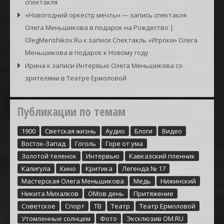
спектакля
«Новогодний оркестр мечты» — запись спектакля
Олега Меньшикова в подарок на Рождество |
OlegMenshikov.Ru
к записи
Спектакль «Игроки» Олега
Меньшикова в подарок к Новому году
Ирина
к записи
Интервью Олега Меньшикова со
зрителями в Театре Ермоловой
Публикации по темам
1900
Cветская жизнь
Аудио
Блоги
Видео
Восток-Запад
Гоголь
Горе от ума
Золотой теленок
Интервью
Кавказский пленник
Калигула
Кино
Критика
Легенда № 17
Мастерская Олега Меньшикова
Медь
Нижинский
Никита Михалков
ОМов день
Притяжение
Советское
Спорт
ТВ
Театр
Театр Ермоловой
Утомленные солнцем
Фото
Эксклюзив ОМ.RU