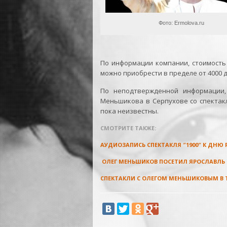
Фото: Ermolova.ru
По информации компании, стоимость 
можно приобрести в пределе от 4000 д
По неподтвержденной информации,
Меньшикова в Серпухове со спектак
пока неизвестны.
СМОТРИТЕ ТАКЖЕ:
АУДИОЗАПИСЬ СПЕКТАКЛЯ ″1900″ К ДН
ОЛЕГ МЕНЬШИКОВ ПОСЕТИЛ ЯРОСЛАВЛЬ С
СПЕКТАКЛИ С ОЛЕГОМ МЕНЬШИКОВЫМ В Т