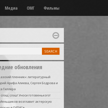
Медиа
ОМГ
Фильмы
едние обновления
азский пленник»: литературный
рий Арифа Алиева, Сергея Бодрова и
а Гиллера
 слэш, слэш! Уноси готовенького!
 Меньшиков возглавит актерскую
ерскую в ГИТИСе