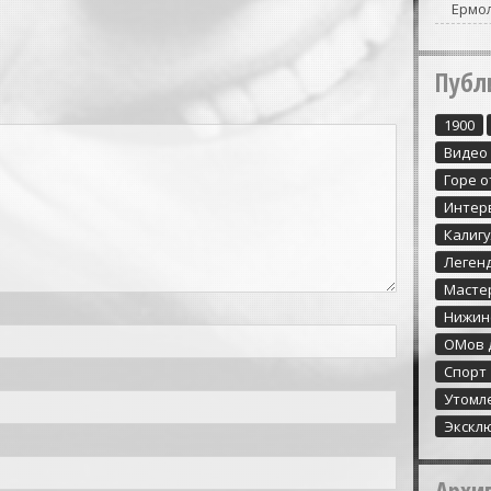
Ермо
Публ
1900
Видео
Горе о
Интер
Калиг
Леген
Масте
Нижин
ОМов 
Спорт
Утомл
Экскл