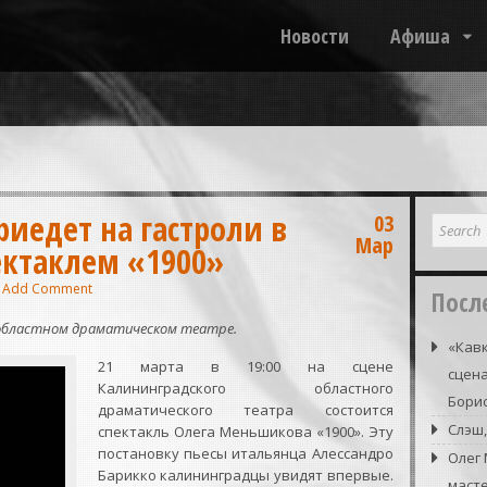
Новости
Афиша
иедет на гастроли в
03
Мар
ектаклем «1900»
Add Comment
Посл
 областном драматическом театре.
«Кавк
21 марта в 19:00 на сцене
сцена
Калининградского областного
Борис
драматического театра состоится
Слэш,
спектакль Олега Меньшикова «1900». Эту
постановку пьесы итальянца Алессандро
Олег
Барикко калининградцы увидят впервые.
маст