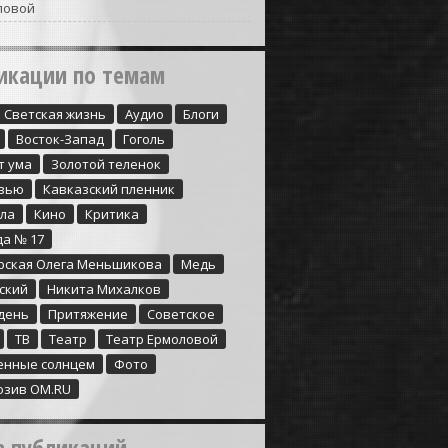
ловой
икации по темам
Cветская жизнь
Аудио
Блоги
Восток-Запад
Гоголь
т ума
Золотой теленок
вью
Кавказский пленник
ула
Кино
Критика
да № 17
рская Олега Меньшикова
Медь
ский
Никита Михалков
день
Притяжение
Советское
ТВ
Театр
Театр Ермоловой
енные солнцем
Фото
юзив ОМ.RU