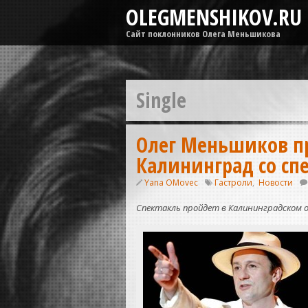
OLEGMENSHIKOV.RU
Сайт поклонников Олега Меньшикова
Single
Олег Меньшиков пр
Калининград со сп
Yana OMovec
Гастроли
,
Новости
Спектакль пройдет в Калининградском