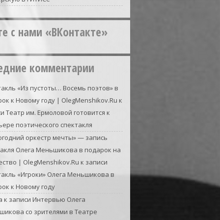
те с нами «ВКонтакте»
едние комментарии
акль «Из пустоты… Восемь поэтов» в
ок к Новому году | OlegMenshikov.Ru
к
си
Театр им. Ермоловой готовится к
ьере поэтического спектакля
огодний оркестр мечты» — запись
такля Олега Меньшикова в подарок на
ство | OlegMenshikov.Ru
к записи
такль «Игроки» Олега Меньшикова в
ок к Новому году
а
к записи
Интервью Олега
шикова со зрителями в Театре